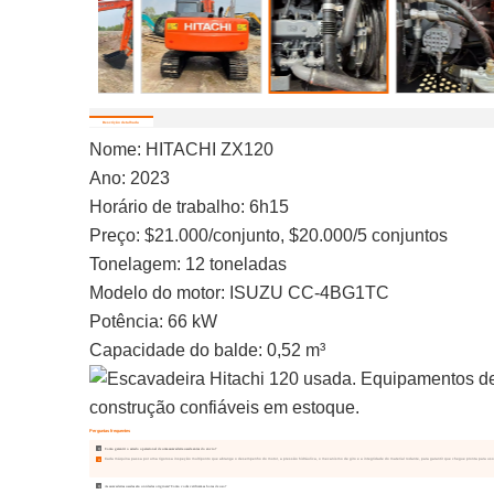
Descrição detalhada
Nome: HITACHI ZX120
Ano: 2023
Horário de trabalho: 6h15
Preço: $21.000/conjunto, $20.000/5 conjuntos
Tonelagem: 12 toneladas
Modelo do motor: ISUZU CC-4BG1TC
Potência: 66 kW
Capacidade do balde: 0,52 m³
Perguntas frequentes
Q
Como garantir o estado operacional de uma escavadeira usada antes do envio?
Cada máquina passa por uma rigorosa inspeção multiponto que abrange o desempenho do motor, a pressão hidráulica, o mecanismo de giro e a integridade do material rodante, para garantir que chegue pronta para 
A
Q
As escavadeiras usadas são unidades originais? Como vocês verificam as horas de uso?