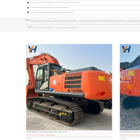
Q
Que tipo de suporte pós-venda e disponibilidade de peças de reposição vocês oferecem para compradores internacionais?
Q
Que medidas são tomadas para proteger as máquinas durante o transporte marítimo internacional?
Q
Quais são as suas condições de pagamento padrão e quanto tempo normalmente leva o processo de entrega?
Etiquetas:
Escavadeira hidráulica de 12 toneladas
Escavadeira hidráulica Hitachi 120 de 12 toneladas
fornecedor de máquinas de construção
Fornecedor de máquinas de construção Hitachi 120
Escavadeira usada em est
Anterior:
Equipamento de construção original Hitachi 70 usado, preço competitivo, grande procura.
Escavadeira hidráulica de esteiras Hitachi 350 usada, potente e durável, à venda.
Escavadeira hidráulica de esteiras Hit
Preço:
$37.000/conjunto, $36.000/5 conjuntos
/Unidade
Preço:
$23.000/conjunto, $22.000/5 c
Ver Mais
Ver Mais