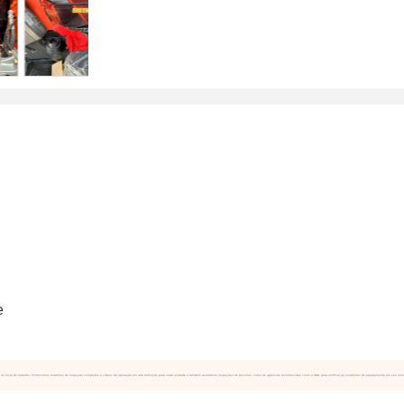
uso no local de trabalho. Fornecemos relatórios de inspeção completos e vídeos de operação em alta definição para cada unidade e também aceitamos inspeções de terceiros, como as agências reconhecidas como a SGS, para verificar as condições do equipamento em seu nom