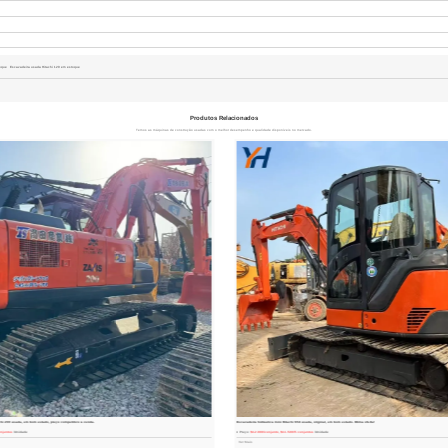
oque
Escavadeira usada Hitachi 120 em estoque
Produtos Relacionados
Temos as máquinas de construção usadas com o melhor desempenho e qualidade disponíveis no mercado.
achi 200 usada, em bom estado, preço competitivo à venda.
Escavadeira hidráulica mini Hitachi 65U usada, original, em bom estado. Ótima oferta!
onjuntos
/Unidade
Preço:
$12.000/conjunto, $11.500/5 conjuntos
/Unidade
Ver Mais