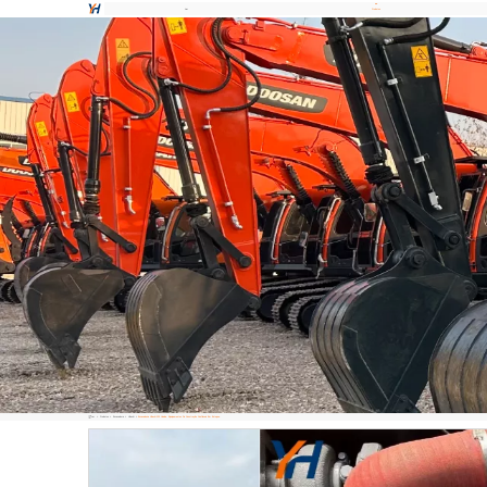
Lar
Produtos
Lar
Produtos
Escavadora
Hitachi
Escavadeira Hitachi 120 Usada. Equipamentos De Construção Confiáveis Em Estoque.